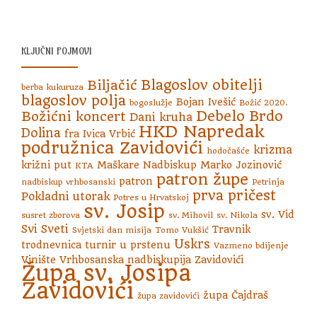
KLJUČNI POJMOVI
Blagoslov obitelji
Biljačić
berba kukuruza
blagoslov polja
Bojan Ivešić
bogoslužje
Božić 2020.
Debelo Brdo
Božićni koncert
Dani kruha
HKD Napredak
Dolina
fra Ivica Vrbić
podružnica Zavidovići
krizma
hodočašće
križni put
Maškare
Nadbiskup Marko Jozinović
KTA
patron župe
patron
nadbiskup vrhbosanski
Petrinja
prva pričest
Pokladni utorak
Potres u Hrvatskoj
sv. Josip
sv. Vid
susret zborova
sv. Mihovil
sv. Nikola
Svi Sveti
Travnik
Svjetski dan misija
Tomo Vukšić
Uskrs
trodnevnica
turnir u prstenu
Vazmeno bdijenje
Vinište
Vrhbosanska nadbiskupija
Zavidovići
Župa sv. Josipa
Zavidovići
župa Čajdraš
župa zavidovići