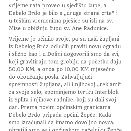
vrijeme rata proveo u sjedištu župe, a
Debelo Brdo je bilo s „druge strane crte“ i
u teškim vremenima pješice su išli na sv.
Mise u obližnju župu sv. Ane Radunice.
Vrijeme je učinilo svoje, pa su naši župljani
iz Debelog Brda odlučili praviti novu ogradu
i slično kao i u Dolini dogovorili smo da svi,
koji gravitiraju tom groblju na početku daju
50,00 KM, a onda po 10,00 KM mjesečno
do okončanja posla. Zahvaljujući
spremnosti župljana, ali i njihovoj „reklami“
za svoje selo, spominjemo tvrtku Interblok
iz Splita i njihove radnike, koji su dali svoj
dar. Prema novim općinskim granicama
Debelo Brdo pripada općini Žepče. Kada
smo izračunali da imamo dovoljno novca,
obratili smo se i općinskom načelniku Žepče