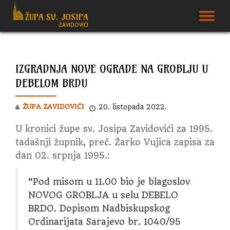
ŽUPA SV. JOSIPA
T
ZAVIDOVIĆI
Skip
to
N
content
IZGRADNJA NOVE OGRADE NA GROBLJU U
DEBELOM BRDU
ŽUPA ZAVIDOVIĆI
20. listopada 2022.
U kronici župe sv. Josipa Zavidovići za 1995.
tadašnji župnik, preč. Žarko Vujica zapisa za
dan 02. srpnja 1995.:
“Pod misom u 11.00 bio je blagoslov
NOVOG GROBLJA u selu DEBELO
BRDO. Dopisom Nadbiskupskog
Ordinarijata Sarajevo br. 1040/95