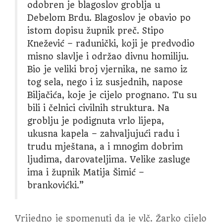
odobren je blagoslov groblja u
Debelom Brdu. Blagoslov je obavio po
istom dopisu župnik preč. Stipo
Knežević – radunički, koji je predvodio
misno slavlje i održao divnu homiliju.
Bio je veliki broj vjernika, ne samo iz
tog sela, nego i iz susjednih, napose
Biljačića, koje je cijelo prognano. Tu su
bili i čelnici civilnih struktura. Na
groblju je podignuta vrlo lijepa,
ukusna kapela – zahvaljujući radu i
trudu mještana, a i mnogim dobrim
ljudima, darovateljima. Velike zasluge
ima i župnik Matija Šimić –
brankovićki.”
Vrijedno je spomenuti da je vlč. Žarko cijelo