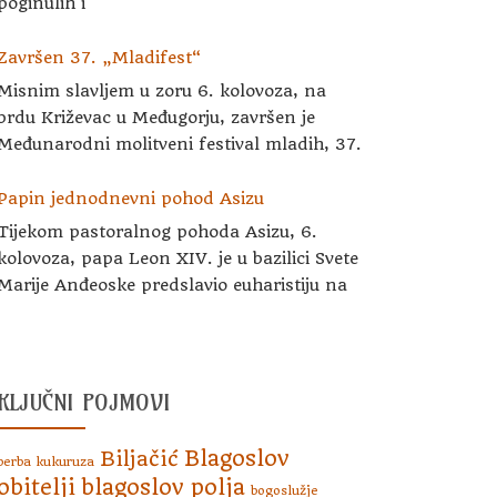
poginulih i
Završen 37. „Mladifest“
Misnim slavljem u zoru 6. kolovoza, na
brdu Križevac u Međugorju, završen je
Međunarodni molitveni festival mladih, 37.
Papin jednodnevni pohod Asizu
Tijekom pastoralnog pohoda Asizu, 6.
kolovoza, papa Leon XIV. je u bazilici Svete
Marije Anđeoske predslavio euharistiju na
KLJUČNI POJMOVI
Blagoslov
Biljačić
berba kukuruza
obitelji
blagoslov polja
bogoslužje