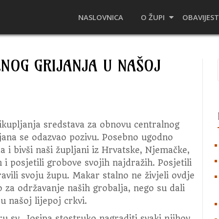
NASLOVNICA
O ŽUPI
OBAVIJEST
NOG GRIJANJA U NAŠOJ
rikupljanja sredstava za obnovu centralnog
pljana se odazvao pozivu.
Posebno ugodno
 i bivši naši župljani iz Hrvatske, Njemačke,
i posjetili grobove svojih najdražih. Posjetili
avili svoju župu. Makar stalno ne živjeli ovdje
o za održavanje naših grobalja, nego su dali
 našoj lijepoj crkvi.
 sv. Josipa stostruko nagraditi svaki njihov