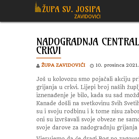
ŽUPA SV. JOSIPA
ZAVIDOVIĆI
Skip
to
content
NADOGRADNJA CENTRAL
CRKVI
ŽUPA ZAVIDOVIĆI
10. prosinca 2021.
Još u kolovozu smo pojačali akciju p
grijanja u crkvi. Lijepi broj naših žu
iznenađenje je bilo, kada su sad možda
Kanade došli na svetkovinu Svih Svetih 
su i svoju rodbinu i k tome nisu zabor
oni su izvršavali svoje obveze ne sam
svoje darove za nadogradnju grijanja u
Vjerujemo da će dragi Bog po zagovoru