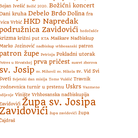
Božićni koncert
Bojan Ivešić
Božić 2020.
Debelo Brdo
Dolina
Dani kruha
fra
HKD Napredak
Ivica Vrbić
podružnica Zavidovići
hodočašće
krizma
križni put
Maškare
Nadbiskup
KTA
Marko Jozinović
patron
nadbiskup vrhbosanski
patron župe
Pokladni utorak
Petrinja
prva pričest
Potres u Hrvatskoj
susret zborova
sv. Josip
Svi
sv. Vid
sv. Mihovil
sv. Nikola
Sveti
Travnik
Svjetski dan misija
Tomo Vukšić
Uskrs
trodnevnica
turnir u prstenu
Vazmeno
Vinište
Vrhbosanska nadbiskupija
bdijenje
Župa sv. Josipa
Zavidovići
Zavidovići
župa
župa zavidovići
Čajdraš