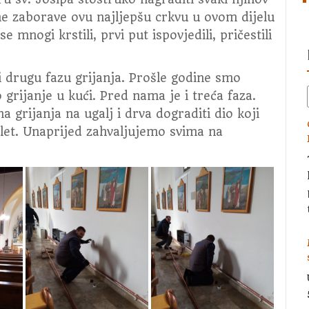
e zaborave ovu najljepšu crkvu u ovom dijelu
mnogi krstili, prvi put ispovjedili, pričestili
 drugu fazu grijanja. Prošle godine smo
o grijanje u kući. Pred nama je i treća faza.
 grijanja na ugalj i drva dograditi dio koji
elet. Unaprijed zahvaljujemo svima na