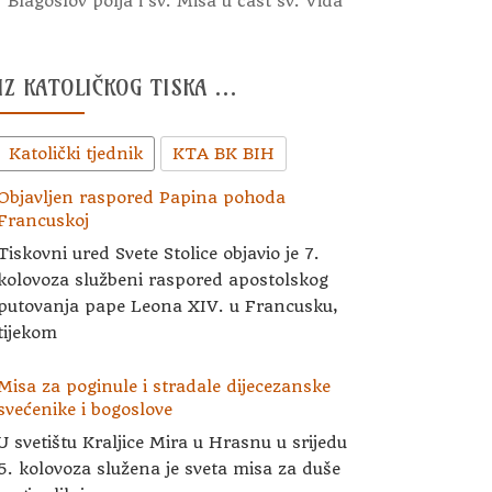
Blagoslov polja i sv. Misa u čast sv. Vida
IZ KATOLIČKOG TISKA …
Katolički tjednik
KTA BK BIH
Objavljen raspored Papina pohoda
Francuskoj
Tiskovni ured Svete Stolice objavio je 7.
kolovoza službeni raspored apostolskog
putovanja pape Leona XIV. u Francusku,
tijekom
Misa za poginule i stradale dijecezanske
svećenike i bogoslove
U svetištu Kraljice Mira u Hrasnu u srijedu
5. kolovoza služena je sveta misa za duše