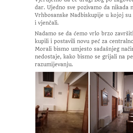
dar. Ujedno sve pozivamo da nikada n
Vrhbosanske Nadbiskupije u kojoj su se 
i vjenčali.
Nadamo se da ćemo vrlo brzo završiti
kupili i postavili novu peć za centraln
Morali bismo umjesto sadašnjeg načina
nedostaje, kako bismo se grijali na p
razumijevanju.