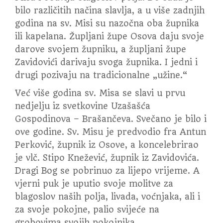
bilo različitih načina slavlja, a u više zadnjih
godina na sv. Misi su nazočna oba župnika
ili kapelana. Župljani župe Osova daju svoje
darove svojem župniku, a župljani župe
Zavidovići darivaju svoga župnika. I jedni i
drugi pozivaju na tradicionalne „užine.“
Već više godina sv. Misa se slavi u prvu
nedjelju iz svetkovine Uzašašća
Gospodinova – Brašančeva. Svečano je bilo i
ove godine. Sv. Misu je predvodio fra Antun
Perković, župnik iz Osove, a koncelebrirao
je vlč. Stipo Knežević, župnik iz Zavidovića.
Dragi Bog se pobrinuo za lijepo vrijeme. A
vjerni puk je uputio svoje molitve za
blagoslov naših polja, livada, voćnjaka, ali i
za svoje pokojne, palio svijeće na
grobovima svojih pokojnika.