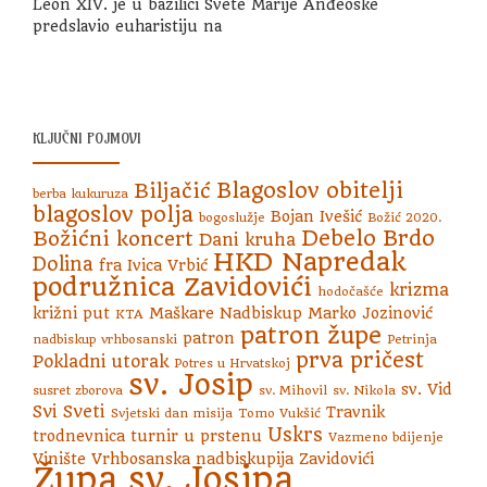
Leon XIV. je u bazilici Svete Marije Anđeoske
predslavio euharistiju na
KLJUČNI POJMOVI
Blagoslov obitelji
Biljačić
berba kukuruza
blagoslov polja
Bojan Ivešić
bogoslužje
Božić 2020.
Debelo Brdo
Božićni koncert
Dani kruha
HKD Napredak
Dolina
fra Ivica Vrbić
podružnica Zavidovići
krizma
hodočašće
križni put
Maškare
Nadbiskup Marko Jozinović
KTA
patron župe
patron
nadbiskup vrhbosanski
Petrinja
prva pričest
Pokladni utorak
Potres u Hrvatskoj
sv. Josip
sv. Vid
susret zborova
sv. Mihovil
sv. Nikola
Svi Sveti
Travnik
Svjetski dan misija
Tomo Vukšić
Uskrs
trodnevnica
turnir u prstenu
Vazmeno bdijenje
Vinište
Vrhbosanska nadbiskupija
Zavidovići
Župa sv. Josipa