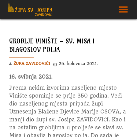
ŽUPA SV. JOSIPA
T
ZAVIDOVIĆI
Skip
to
N
content
GROBLJE VINIŠTE – SV. MISA I
BLAGOSLOV POLJA
ŽUPA ZAVIDOVIĆI
25. kolovoza 2021.
16. svibnja 2021.
Prema nekim izvorima naseljeno mjesto
Vinište spominje se prije 350 godina. Veći
dio naseljenog mjesta pripada župi
Uznesenja Blažene Djevice Marije OSOVA, a
manji dio župi sv. Josipa ZAVIDOVIĆI.
Kao i
na ostalim grobljima u proljeće se slavi sv.
Misa i obavlja blagoslov polja. Do sada je