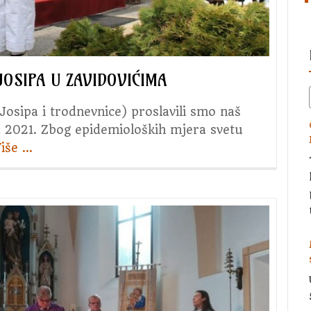
JOSIPA U ZAVIDOVIĆIMA
 Josipa i trodnevnice) proslavili smo naš
ka 2021. Zbog epidemioloških mjera svetu
Više
about
…
Proslava
patrona
župe
sv.
Josipa
u
Zavidovićima