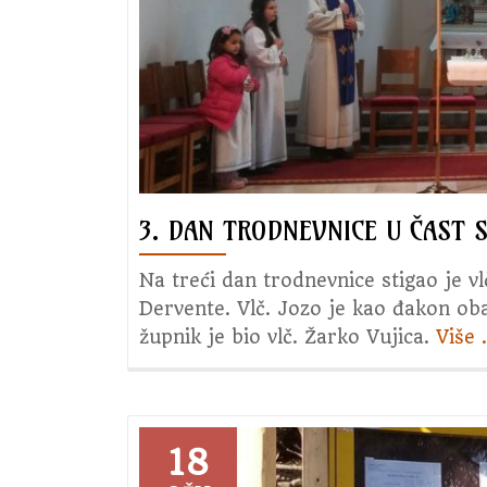
3. DAN TRODNEVNICE U ČAST S
Na treći dan trodnevnice stigao je vl
Dervente. Vlč. Jozo je kao đakon ob
župnik je bio vlč. Žarko Vujica.
Više
18