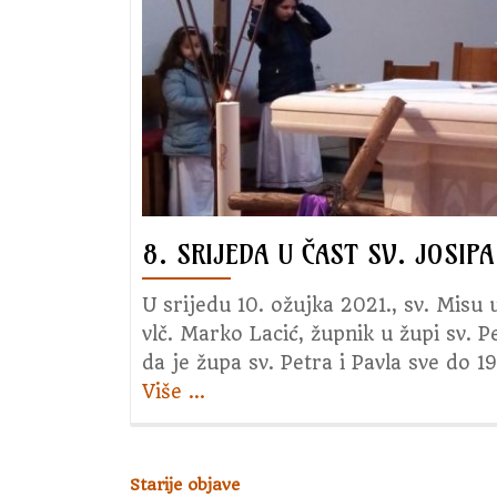
8. SRIJEDA U ČAST SV. JOSIPA
U srijedu 10. ožujka 2021., sv. Misu 
vlč. Marko Lacić, župnik u župi sv. P
da je župa sv. Petra i Pavla sve do 1
Više
about
…
8.
srijeda
u
Starije objave