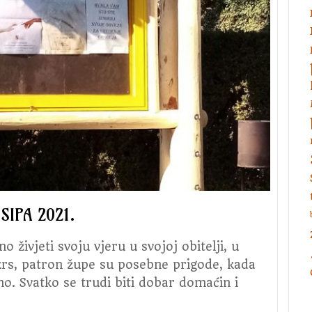
sv.
Josipa
SIPA 2021.
o živjeti svoju vjeru u svojoj obitelji, u
krs, patron župe su posebne prigode, kada
o. Svatko se trudi biti dobar domaćin i