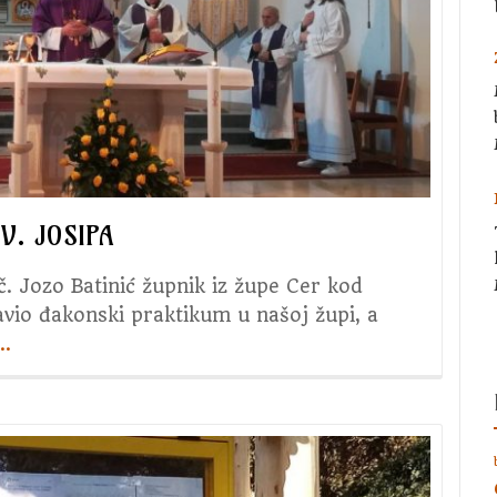
V. JOSIPA
č. Jozo Batinić župnik iz župe Cer kod
avio đakonski praktikum u našoj župi, a
about
…
3.
dan
trodnevnice
u
čast