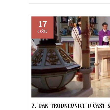
Pripreme
za
proslavu
sv.
17
Josipa
OŽU
2021.
2. DAN TRODNEVNICE U ČAST S