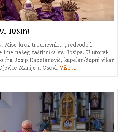
V. JOSIPA
sv. Mise kroz trodnevnicu predvode i
e ime našeg zaštitnika sv. Josipa. U utorak
io fra Josip Kapetanović, kapelan/župni vikar
Djevice Marije u Osovi.
Više
about
…
1.
dan
trodnevnice
u
čast
sv.
Josipa