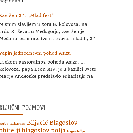
poginulih i
Završen 37. „Mladifest“
Misnim slavljem u zoru 6. kolovoza, na
brdu Križevac u Međugorju, završen je
Međunarodni molitveni festival mladih, 37.
Papin jednodnevni pohod Asizu
Tijekom pastoralnog pohoda Asizu, 6.
kolovoza, papa Leon XIV. je u bazilici Svete
Marije Anđeoske predslavio euharistiju na
KLJUČNI POJMOVI
Blagoslov
Biljačić
berba kukuruza
obitelji
blagoslov polja
bogoslužje