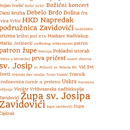
Božićni koncert
Bojan Ivešić
Božić 2020.
Debelo Brdo
Dolina
Dani kruha
fra
HKD Napredak
Ivica Vrbić
podružnica Zavidovići
hodočašće
krizma
križni put
Maškare
Nadbiskup
KTA
Marko Jozinović
patron
nadbiskup vrhbosanski
patron župe
Pokladni utorak
Petrinja
prva pričest
Potres u Hrvatskoj
susret zborova
sv. Josip
Svi
sv. Vid
sv. Mihovil
sv. Nikola
Sveti
Travnik
Svjetski dan misija
Tomo Vukšić
Uskrs
trodnevnica
turnir u prstenu
Vazmeno
Vinište
Vrhbosanska nadbiskupija
bdijenje
Župa sv. Josipa
Zavidovići
Zavidovići
župa
župa zavidovići
Čajdraš