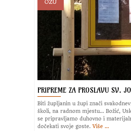
OŽU
PRIPREME ZA PROSLAVU SV. JO
Biti župljanin u župi znači svakodnevn
školi, na radnom mjestu… Božić, Us
se pripravljamo duhovno i materijaln
dočekati svoje goste.
Više
about
…