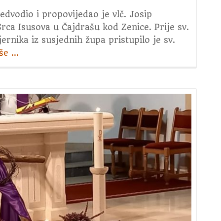
edvodio i propovijedao je vlč. Josip
rca Isusova u Čajdrašu kod Zenice. Prije sv.
vjernika iz susjednih župa pristupilo je sv.
iše
about
…
2.
dan
trodnevnice
u
čast
sv.
Josipa