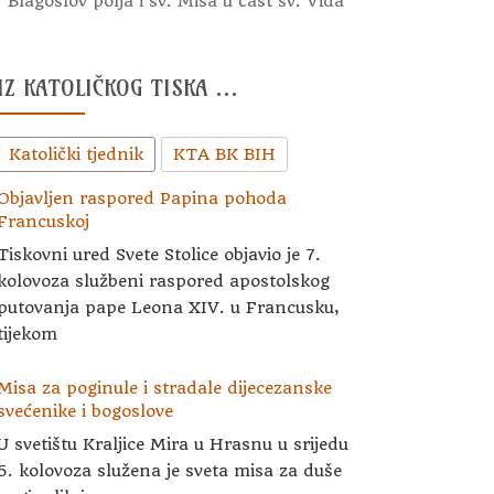
Blagoslov polja i sv. Misa u čast sv. Vida
IZ KATOLIČKOG TISKA …
Katolički tjednik
KTA BK BIH
Objavljen raspored Papina pohoda
Francuskoj
Tiskovni ured Svete Stolice objavio je 7.
kolovoza službeni raspored apostolskog
putovanja pape Leona XIV. u Francusku,
tijekom
Misa za poginule i stradale dijecezanske
svećenike i bogoslove
U svetištu Kraljice Mira u Hrasnu u srijedu
5. kolovoza služena je sveta misa za duše