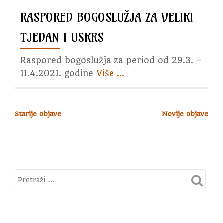
RASPORED BOGOSLUŽJA ZA VELIKI
TJEDAN I USKRS
Raspored bogoslužja za period od 29.3. –
11.4.2021. godine
Više
about
…
Raspored
bogoslužja
za
Starije objave
Novije objave
N
Veliki
A
tjedan
V
i
I
Uskrs
G
A
C
I
J