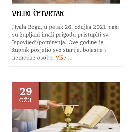
VELIKI ČETVRTAK
Hvala Bogu, u petak 26. ožujka 2021. naši
su župljani imali prigodu pristupiti sv.
Ispovijedi/pomirenja. Ove godine je
župnik posjetio sve starije, bolesne i
nemoćne osobe.
Više
about
…
Veliki
četvrtak
29
OŽU