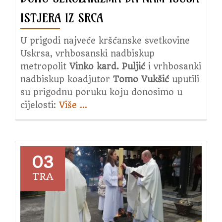
ISTJERA IZ SRCA
U prigodi najveće kršćanske svetkovine
Uskrsa, vrhbosanski nadbiskup
metropolit
Vinko kard. Puljić
i vrhbosanki
nadbiskup koadjutor
Tomo Vukšić
uputili
su prigodnu poruku koju donosimo u
cijelosti:
Više
about
…
Uskrsna
poslanica:
Ne
dajmo
03
duhu
TRA
sekularizma
da
nam
Isusa