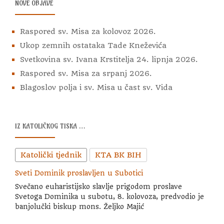
NOVE OBJAVE
A
O
Raspored sv. Misa za kolovoz 2026.
B
J
Ukop zemnih ostataka Tade Kneževića
A
Svetkovina sv. Ivana Krstitelja 24. lipnja 2026.
V
Raspored sv. Misa za srpanj 2026.
A
Blagoslov polja i sv. Misa u čast sv. Vida
IZ KATOLIČKOG TISKA …
Katolički tjednik
KTA BK BIH
Sveti Dominik proslavljen u Subotici
Svečano euharistijsko slavlje prigodom proslave
Svetoga Dominika u subotu, 8. kolovoza, predvodio je
banjolučki biskup mons. Željko Majić