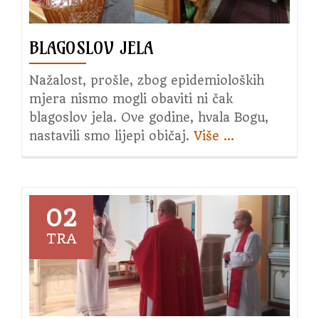
BLAGOSLOV JELA
Nažalost, prošle, zbog epidemioloških
mjera nismo mogli obaviti ni čak
blagoslov jela. Ove godine, hvala Bogu,
nastavili smo lijepi običaj.
Više
about
…
Blagoslov
jela
02
TRA