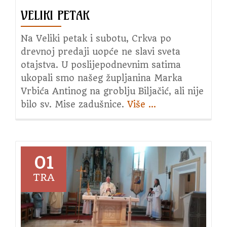
VELIKI PETAK
Na Veliki petak i subotu, Crkva po
drevnoj predaji uopće ne slavi sveta
otajstva. U poslijepodnevnim satima
ukopali smo našeg župljanina Marka
Vrbića Antinog na groblju Biljačić, ali nije
bilo sv. Mise zadušnice.
Više
about
…
Veliki
petak
01
TRA