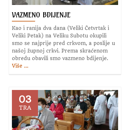
istjera
VAZMENO BDIJENJE
iz
srca
Kao i ranija dva dana (Veliki Četvrtak i
Veliki Petak) na Veliku Subotu okupili
smo se najprije pred crkvom, a poslije u
našoj župnoj crkvi. Prema skraćenom
obredu obavili smo vazmeno bdijenje.
Više
about
…
Vazmeno
bdijenje
03
TRA