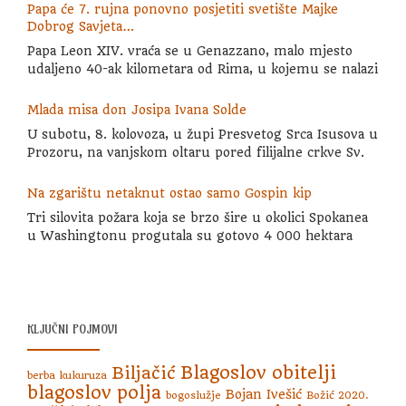
Papa će 7. rujna ponovno posjetiti svetište Majke
Dobrog Savjeta…
Papa Leon XIV. vraća se u Genazzano, malo mjesto
udaljeno 40-ak kilometara od Rima, u kojemu se nalazi
Mlada misa don Josipa Ivana Solde
U subotu, 8. kolovoza, u župi Presvetog Srca Isusova u
Prozoru, na vanjskom oltaru pored filijalne crkve Sv.
Na zgarištu netaknut ostao samo Gospin kip
Tri silovita požara koja se brzo šire u okolici Spokanea
u Washingtonu progutala su gotovo 4 000 hektara
KLJUČNI POJMOVI
Blagoslov obitelji
Biljačić
berba kukuruza
blagoslov polja
Bojan Ivešić
bogoslužje
Božić 2020.