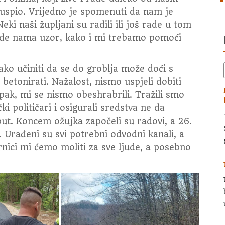
 uspio. Vrijedno je spomenuti da nam je
Neki naši župljani su radili ili još rade u tom
bude nama uzor, kako i mi trebamo pomoći
ako učiniti da se do groblja može doći s
betonirati. Nažalost, nismo uspjeli dobiti
Ipak, mi se nismo obeshrabrili. Tražili smo
i političari i osigurali sredstva ne da
ut. Koncem ožujka započeli su radovi, a 26.
. Urađeni su svi potrebni odvodni kanali, a
ernici mi ćemo moliti za sve ljude, a posebno