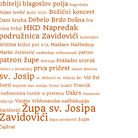
obitelji
blagoslov polja
bogoslužje
Božićni koncert
Bojan Ivešić
Božić 2020.
Debelo Brdo
Dolina
Dani kruha
fra
HKD Napredak
Ivica Vrbić
podružnica Zavidovići
hodočašće
krizma
križni put
Maškare
Nadbiskup
KTA
Marko Jozinović
patron
nadbiskup vrhbosanski
patron župe
Pokladni utorak
Petrinja
prva pričest
Potres u Hrvatskoj
susret zborova
sv. Josip
Svi
sv. Vid
sv. Mihovil
sv. Nikola
Sveti
Travnik
Svjetski dan misija
Tomo Vukšić
Uskrs
trodnevnica
turnir u prstenu
Vazmeno
Vinište
Vrhbosanska nadbiskupija
bdijenje
Župa sv. Josipa
Zavidovići
Zavidovići
župa
župa zavidovići
Čajdraš