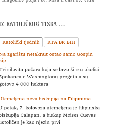
Blagoslov polja i sv. Misa u čast sv. Vida
IZ KATOLIČKOG TISKA …
Katolički tjednik
KTA BK BIH
Na zgarištu netaknut ostao samo Gospin
kip
Tri silovita požara koja se brzo šire u okolici
Spokanea u Washingtonu progutala su
gotovo 4 000 hektara
Utemeljena nova biskupija na Filipinima
U petak, 7. kolovoza utemeljena je filipinska
biskupija Calapan, a biskup Moises Cuevas
ustoličen je kao njezin prvi