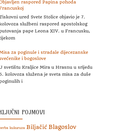
Objavljen raspored Papina pohoda
Francuskoj
Tiskovni ured Svete Stolice objavio je 7.
kolovoza službeni raspored apostolskog
putovanja pape Leona XIV. u Francusku,
tijekom
Misa za poginule i stradale dijecezanske
svećenike i bogoslove
U svetištu Kraljice Mira u Hrasnu u srijedu
5. kolovoza služena je sveta misa za duše
poginulih i
KLJUČNI POJMOVI
Blagoslov
Biljačić
berba kukuruza