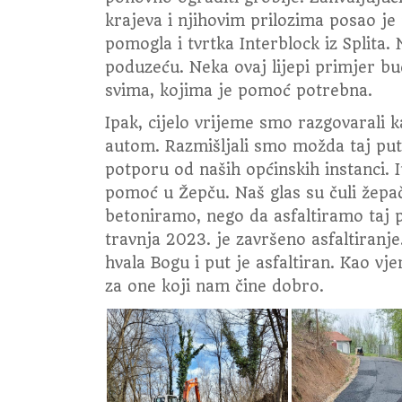
krajeva i njihovim prilozima posao je
pomogla i tvrtka Interblock iz Splita. 
poduzeću. Neka ovaj lijepi primjer 
svima, kojima je pomoć potrebna.
Ipak, cijelo vrijeme smo razgovarali k
autom. Razmišljali smo možda taj put 
potporu od naših općinskih instanci. 
pomoć u Žepču. Naš glas su čuli žepačk
betoniramo, nego da asfaltiramo taj p
travnja 2023. je završeno asfaltiranje
hvala Bogu i put je asfaltiran. Kao vj
za one koji nam čine dobro.