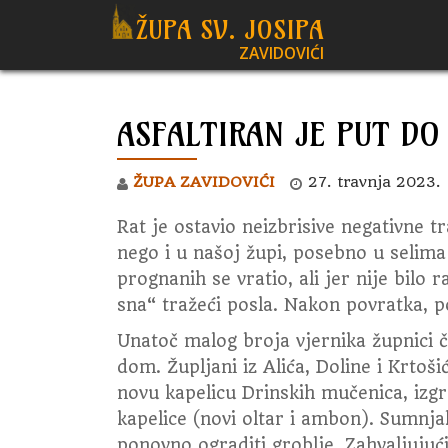
ŽUPA SV. JOSIPA
ZAVIDOVIĆI
Skip
to
content
ASFALTIRAN JE PUT DO
ŽUPA ZAVIDOVIĆI
27. travnja 2023.
Rat je ostavio neizbrisive negativne t
nego i u našoj župi, posebno u selima B
prognanih se vratio, ali jer nije bilo 
sna“ tražeći posla. Nakon povratka, 
Unatoč malog broja vjernika župnici čin
dom. Župljani iz Alića, Doline i Krtoš
novu kapelicu Drinskih mučenica, izg
kapelice (novi oltar i ambon). Sumnj
ponovno ograditi groblje. Zahvaljujući