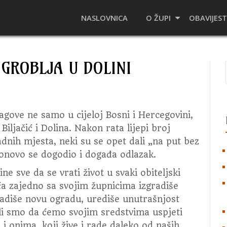
NASLOVNICA
O ŽUPI
OBAVIJEST
 GROBLJA U DOLINI
ragove ne samo u cijeloj Bosni i Hercegovini,
iljačić i Dolina.
Nakon rata lijepi broj
radnih mjesta, neki su se opet dali „na put bez
ponovo se dogodio i događa odlazak.
e sve da se vrati život u svaki obiteljski
ića zajedno sa svojim župnicima izgradiše
radiše novu ogradu, urediše unutrašnjost
ali smo da ćemo svojim sredstvima uspjeti
 i onima, koji žive i rade daleko od naših