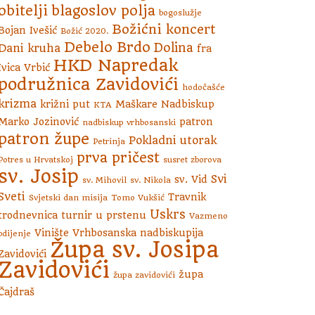
obitelji
blagoslov polja
bogoslužje
Božićni koncert
Bojan Ivešić
Božić 2020.
Debelo Brdo
Dolina
Dani kruha
fra
HKD Napredak
Ivica Vrbić
podružnica Zavidovići
hodočašće
krizma
križni put
Maškare
Nadbiskup
KTA
Marko Jozinović
patron
nadbiskup vrhbosanski
patron župe
Pokladni utorak
Petrinja
prva pričest
Potres u Hrvatskoj
susret zborova
sv. Josip
Svi
sv. Vid
sv. Mihovil
sv. Nikola
Sveti
Travnik
Svjetski dan misija
Tomo Vukšić
Uskrs
trodnevnica
turnir u prstenu
Vazmeno
Vinište
Vrhbosanska nadbiskupija
bdijenje
Župa sv. Josipa
Zavidovići
Zavidovići
župa
župa zavidovići
Čajdraš