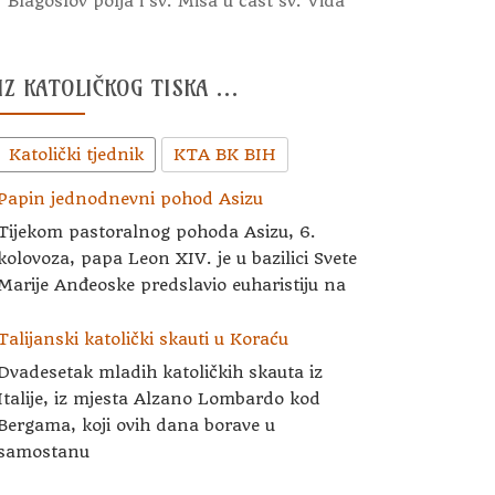
Blagoslov polja i sv. Misa u čast sv. Vida
IZ KATOLIČKOG TISKA …
Katolički tjednik
KTA BK BIH
Papin jednodnevni pohod Asizu
Tijekom pastoralnog pohoda Asizu, 6.
kolovoza, papa Leon XIV. je u bazilici Svete
Marije Anđeoske predslavio euharistiju na
Talijanski katolički skauti u Koraću
Dvadesetak mladih katoličkih skauta iz
Italije, iz mjesta Alzano Lombardo kod
Bergama, koji ovih dana borave u
samostanu