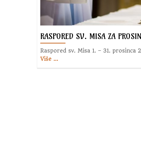
RASPORED SV. MISA ZA PROSIN
Raspored sv. Misa 1. – 31. prosinca 
Više
about
…
Raspored
sv.
Misa
za
prosinac
2025.