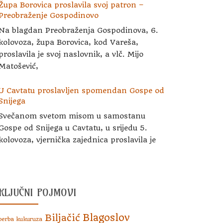
Župa Borovica proslavila svoj patron –
Preobraženje Gospodinovo
Na blagdan Preobraženja Gospodinova, 6.
kolovoza, župa Borovica, kod Vareša,
proslavila je svoj naslovnik, a vlč. Mijo
Matošević,
U Cavtatu proslavljen spomendan Gospe od
Snijega
Svečanom svetom misom u samostanu
Gospe od Snijega u Cavtatu, u srijedu 5.
kolovoza, vjernička zajednica proslavila je
KLJUČNI POJMOVI
Blagoslov
Biljačić
berba kukuruza