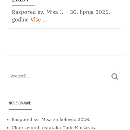
Raspored sv. Misa 1. – 30. lipnja 2025.
godine
Više
about
…
Raspored
sv.
Misa
za
lipanj
2025.
NOVE OBJAVE
Raspored sv. Misa za kolovoz 2026.
Ukop zemnih ostataka Tade Kneževića