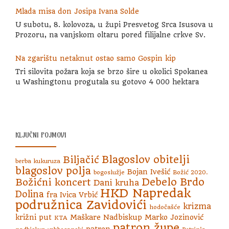
Mlada misa don Josipa Ivana Solde
U subotu, 8. kolovoza, u župi Presvetog Srca Isusova u
Prozoru, na vanjskom oltaru pored filijalne crkve Sv.
Na zgarištu netaknut ostao samo Gospin kip
Tri silovita požara koja se brzo šire u okolici Spokanea
u Washingtonu progutala su gotovo 4 000 hektara
KLJUČNI POJMOVI
Blagoslov obitelji
Biljačić
berba kukuruza
blagoslov polja
Bojan Ivešić
bogoslužje
Božić 2020.
Debelo Brdo
Božićni koncert
Dani kruha
HKD Napredak
Dolina
fra Ivica Vrbić
podružnica Zavidovići
krizma
hodočašće
križni put
Maškare
Nadbiskup Marko Jozinović
KTA
patron župe
patron