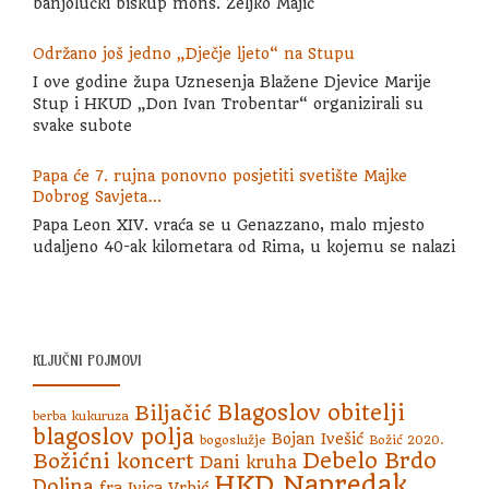
banjolučki biskup mons. Željko Majić
Održano još jedno „Dječje ljeto“ na Stupu
I ove godine župa Uznesenja Blažene Djevice Marije
Stup i HKUD „Don Ivan Trobentar“ organizirali su
svake subote
Papa će 7. rujna ponovno posjetiti svetište Majke
Dobrog Savjeta…
Papa Leon XIV. vraća se u Genazzano, malo mjesto
udaljeno 40-ak kilometara od Rima, u kojemu se nalazi
KLJUČNI POJMOVI
Blagoslov obitelji
Biljačić
berba kukuruza
blagoslov polja
Bojan Ivešić
bogoslužje
Božić 2020.
Debelo Brdo
Božićni koncert
Dani kruha
HKD Napredak
Dolina
fra Ivica Vrbić