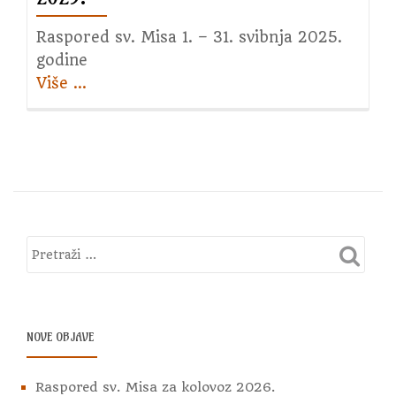
Raspored sv. Misa 1. – 31. svibnja 2025.
godine
Više
about
…
Raspored
sv.
Misa
za
svibanj
2025.
NOVE OBJAVE
Raspored sv. Misa za kolovoz 2026.