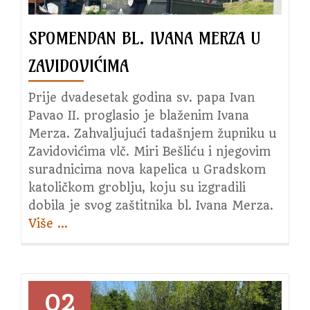
sv.
Misa
SPOMENDAN BL. IVANA MERZA U
ZAVIDOVIĆIMA
Prije dvadesetak godina sv. papa Ivan
Pavao II. proglasio je blaženim Ivana
Merza. Zahvaljujući tadašnjem župniku u
Zavidovićima vlč. Miri Bešliću i njegovim
suradnicima nova kapelica u Gradskom
katoličkom groblju, koju su izgradili
dobila je svog zaštitnika bl. Ivana Merza.
Više
about
…
Spomendan
bl.
Ivana
Merza
02