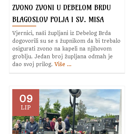
ZVONO ZVONI U DEBELOM BRDU
svibnja
2023.
BLAGOSLOV POLJA I SV. MISA
Vjernici, naši župljani iz Debelog Brda
dogovorili su se s župnikom da bi trebalo
osigurati zvono na kapeli na njihovom
groblju. Jedan broj župljana odmah je
dao svoj prilog.
Više
about
…
Zvono
zvoni
u
Debelom
09
Brdu
LIP
Blagoslov
polja
i