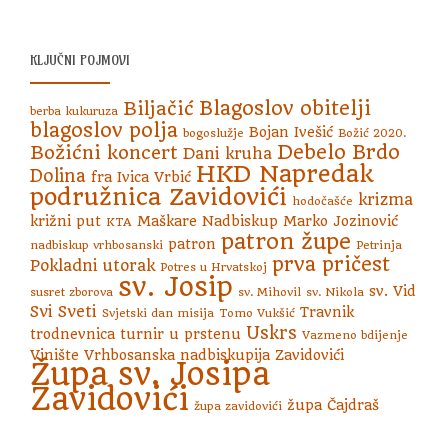
KLJUČNI POJMOVI
Blagoslov obitelji
Biljačić
berba kukuruza
blagoslov polja
Bojan Ivešić
bogoslužje
Božić 2020.
Debelo Brdo
Božićni koncert
Dani kruha
HKD Napredak
Dolina
fra Ivica Vrbić
podružnica Zavidovići
krizma
hodočašće
križni put
Maškare
Nadbiskup Marko Jozinović
KTA
patron župe
patron
nadbiskup vrhbosanski
Petrinja
prva pričest
Pokladni utorak
Potres u Hrvatskoj
sv. Josip
sv. Vid
susret zborova
sv. Mihovil
sv. Nikola
Svi Sveti
Travnik
Svjetski dan misija
Tomo Vukšić
Uskrs
trodnevnica
turnir u prstenu
Vazmeno bdijenje
Vinište
Vrhbosanska nadbiskupija
Zavidovići
Župa sv. Josipa
Zavidovići
župa Čajdraš
župa zavidovići