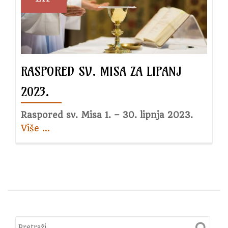
Dolina,
7.
svibnja
2023.
RASPORED SV. MISA ZA LIPANJ
2023.
Raspored sv. Misa 1. – 30. lipnja 2023.
Više
about
…
Raspored
sv.
Misa
za
lipanj
2023.