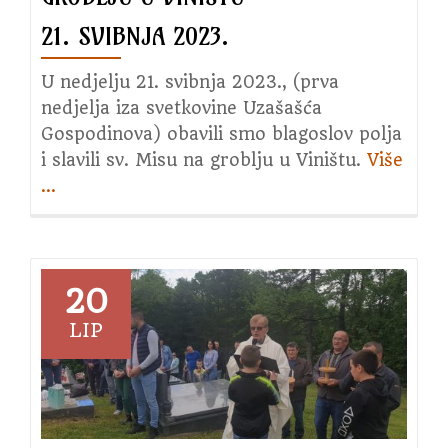
21. SVIBNJA 2023.
U nedjelju 21. svibnja 2023., (prva
nedjelja iza svetkovine Uzašašća
Gospodinova) obavili smo blagoslov polja
i slavili sv. Misu na groblju u Viništu.
Više
about
…
Blagoslov
polja
i
sv.
20
Misa
LIP
na
groblju
u
Viništu
21.