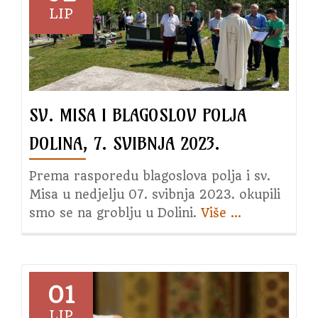
u
LIP
Zavidovićima
SV. MISA I BLAGOSLOV POLJA
DOLINA, 7. SVIBNJA 2023.
Prema rasporedu blagoslova polja i sv.
Misa u nedjelju 07. svibnja 2023. okupili
smo se na groblju u Dolini.
Više
about
…
Sv.
Misa
i
blagoslov
01
polja
LIP