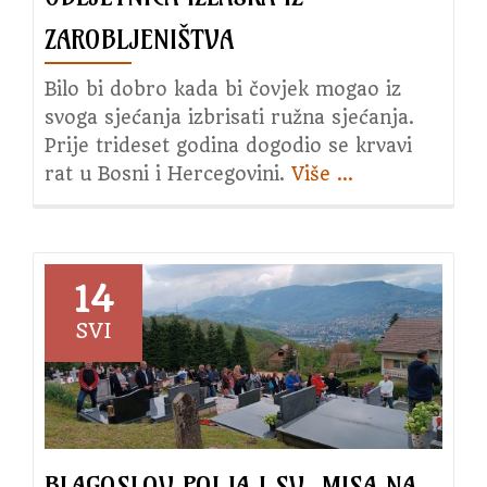
ZAROBLJENIŠTVA
Bilo bi dobro kada bi čovjek mogao iz
svoga sjećanja izbrisati ružna sjećanja.
Prije trideset godina dogodio se krvavi
rat u Bosni i Hercegovini.
Više
about
…
Pogled
u
nedavnu
prošlost
14
–
SVI
Obljetnica
izlaska
iz
zarobljeništva
BLAGOSLOV POLJA I SV. MISA NA