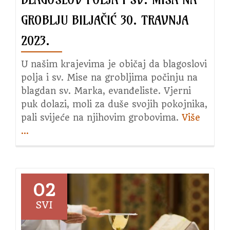
GROBLJU BILJAČIĆ 30. TRAVNJA
2023.
U našim krajevima je običaj da blagoslovi
polja i sv. Mise na grobljima počinju na
blagdan sv. Marka, evanđeliste. Vjerni
puk dolazi, moli za duše svojih pokojnika,
pali svijeće na njihovim grobovima.
Više
about
…
Blagos
polja
i
sv.
Misa
02
na
SVI
groblj
Biljači