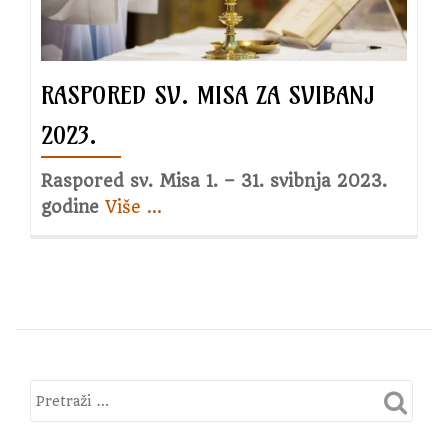
30.
travnj
2023.
RASPORED SV. MISA ZA SVIBANJ
2023.
Raspored sv. Misa 1. – 31. svibnja 2023.
godine
Više
about
…
Raspored
sv.
Misa
za
svibanj
2023.