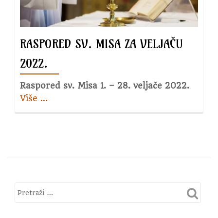
RASPORED SV. MISA ZA VELJAČU
2022.
Raspored sv. Misa 1. – 28. veljače 2022.
Više
about
…
Raspored
sv.
Misa
za
veljaču
2022.