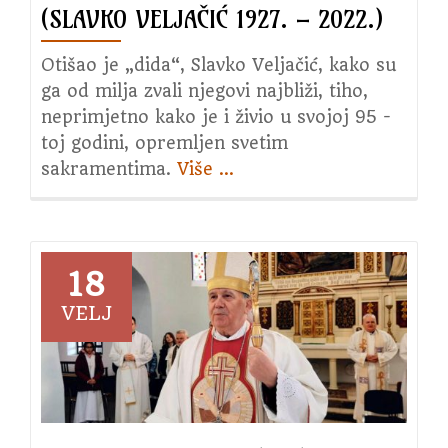
(SLAVKO VELJAČIĆ 1927. – 2022.)
Otišao je „dida“, Slavko Veljačić, kako su
ga od milja zvali njegovi najbliži, tiho,
neprimjetno kako je i živio u svojoj 95 -
toj godini, opremljen svetim
sakramentima.
Više
about
…
IN
MEMORIAM
(Slavko
Veljačić
18
1927.
VELJ
–
2022.)