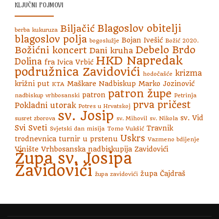
KLJUČNI POJMOVI
Blagoslov obitelji
Biljačić
berba kukuruza
blagoslov polja
Bojan Ivešić
bogoslužje
Božić 2020.
Debelo Brdo
Božićni koncert
Dani kruha
HKD Napredak
Dolina
fra Ivica Vrbić
podružnica Zavidovići
krizma
hodočašće
križni put
Maškare
Nadbiskup Marko Jozinović
KTA
patron župe
patron
nadbiskup vrhbosanski
Petrinja
prva pričest
Pokladni utorak
Potres u Hrvatskoj
sv. Josip
sv. Vid
susret zborova
sv. Mihovil
sv. Nikola
Svi Sveti
Travnik
Svjetski dan misija
Tomo Vukšić
Uskrs
trodnevnica
turnir u prstenu
Vazmeno bdijenje
Vinište
Vrhbosanska nadbiskupija
Zavidovići
Župa sv. Josipa
Zavidovići
župa Čajdraš
župa zavidovići