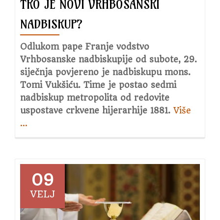
TKO JE NOVI VRHBOSANSKI
NADBISKUP?
Odlukom pape Franje vodstvo
Vrhbosanske nadbiskupije od subote, 29.
siječnja povjereno je nadbiskupu mons.
Tomi Vukšiću. Time je postao sedmi
nadbiskup metropolita od redovite
uspostave crkvene hijerarhije 1881.
Više
about
…
Tko
je
novi
vrhbos
nadbi
09
VELJ