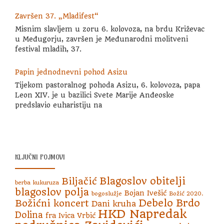
Završen 37. „Mladifest“
Misnim slavljem u zoru 6. kolovoza, na brdu Križevac
u Međugorju, završen je Međunarodni molitveni
festival mladih, 37.
Papin jednodnevni pohod Asizu
Tijekom pastoralnog pohoda Asizu, 6. kolovoza, papa
Leon XIV. je u bazilici Svete Marije Anđeoske
predslavio euharistiju na
KLJUČNI POJMOVI
Blagoslov obitelji
Biljačić
berba kukuruza
blagoslov polja
Bojan Ivešić
bogoslužje
Božić 2020.
Debelo Brdo
Božićni koncert
Dani kruha
HKD Napredak
Dolina
fra Ivica Vrbić