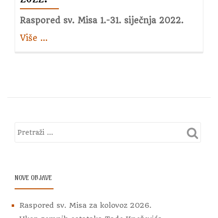
Raspored sv. Misa 1.-31. siječnja 2022.
Više
about
…
Raspored
sv.
Misa
za
siječanj
2022.
NOVE OBJAVE
Raspored sv. Misa za kolovoz 2026.