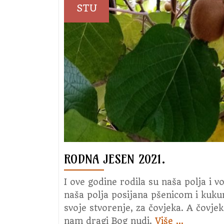
studeni
STU
2021.
RODNA JESEN 2021.
I ove godine rodila su naša polja i v
naša polja posijana pšenicom i kuk
svoje stvorenje, za čovjeka. A čovje
nam dragi Bog nudi.
Više
about
…