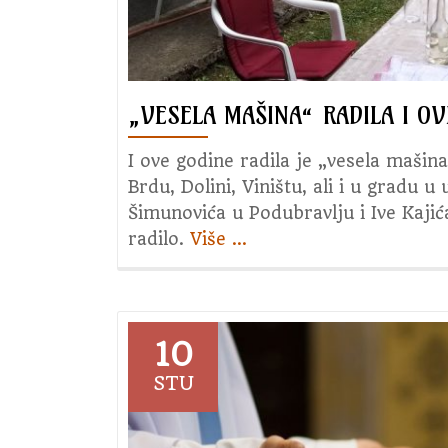
„VESELA MAŠINA“ RADILA I OV
I ove godine radila je „vesela mašin
Brdu, Dolini, Viništu, ali i u gradu 
Šimunovića u Podubravlju i Ive Kajića
radilo.
Više
about
…
„Vesela
mašina“
radila
i
10
ove
STU
godine