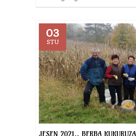
Rodna
jesen
2021.
03
STU
JESEN 2021., BERBA KUKURUZA