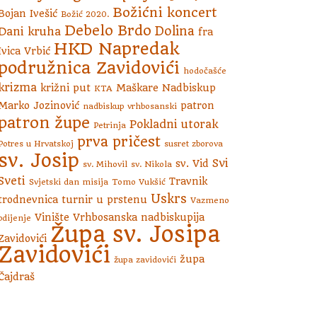
Božićni koncert
Bojan Ivešić
Božić 2020.
Debelo Brdo
Dolina
Dani kruha
fra
HKD Napredak
Ivica Vrbić
podružnica Zavidovići
hodočašće
krizma
križni put
Maškare
Nadbiskup
KTA
Marko Jozinović
patron
nadbiskup vrhbosanski
patron župe
Pokladni utorak
Petrinja
prva pričest
Potres u Hrvatskoj
susret zborova
sv. Josip
Svi
sv. Vid
sv. Mihovil
sv. Nikola
Sveti
Travnik
Svjetski dan misija
Tomo Vukšić
Uskrs
trodnevnica
turnir u prstenu
Vazmeno
Vinište
Vrhbosanska nadbiskupija
bdijenje
Župa sv. Josipa
Zavidovići
Zavidovići
župa
župa zavidovići
Čajdraš