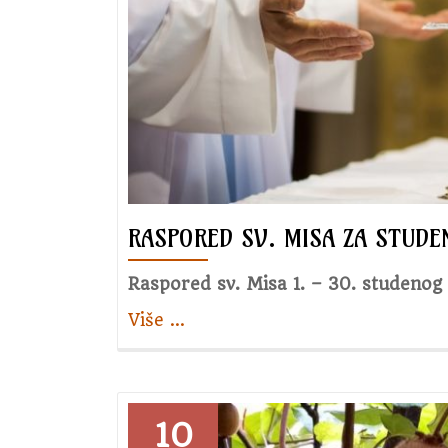
RASPORED SV. MISA ZA STUDEN
Raspored sv. Misa 1. – 30. studenog
Više
about
…
Raspored
sv.
Misa
za
10