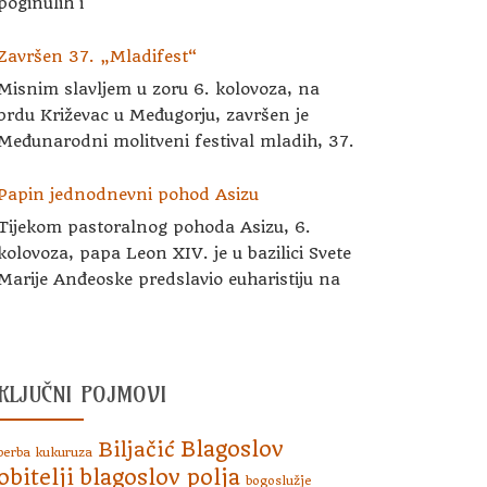
poginulih i
Završen 37. „Mladifest“
Misnim slavljem u zoru 6. kolovoza, na
brdu Križevac u Međugorju, završen je
Međunarodni molitveni festival mladih, 37.
Papin jednodnevni pohod Asizu
Tijekom pastoralnog pohoda Asizu, 6.
kolovoza, papa Leon XIV. je u bazilici Svete
Marije Anđeoske predslavio euharistiju na
KLJUČNI POJMOVI
Blagoslov
Biljačić
berba kukuruza
obitelji
blagoslov polja
bogoslužje