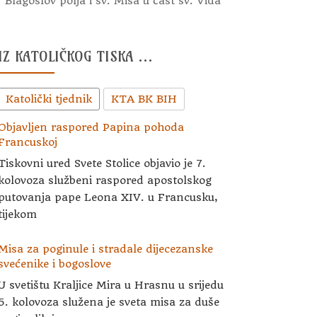
Blagoslov polja i sv. Misa u čast sv. Vida
IZ KATOLIČKOG TISKA …
Katolički tjednik
KTA BK BIH
Objavljen raspored Papina pohoda
Francuskoj
Tiskovni ured Svete Stolice objavio je 7.
kolovoza službeni raspored apostolskog
putovanja pape Leona XIV. u Francusku,
tijekom
Misa za poginule i stradale dijecezanske
svećenike i bogoslove
U svetištu Kraljice Mira u Hrasnu u srijedu
5. kolovoza služena je sveta misa za duše