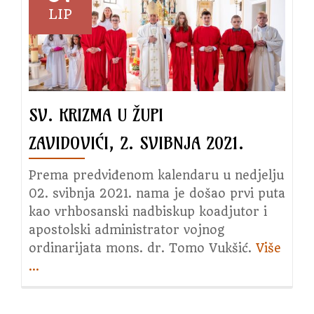
LIP
SV. KRIZMA U ŽUPI
ZAVIDOVIĆI, 2. SVIBNJA 2021.
Prema predviđenom kalendaru u nedjelju
02. svibnja 2021. nama je došao prvi puta
kao vrhbosanski nadbiskup koadjutor i
apostolski administrator vojnog
ordinarijata mons. dr. Tomo Vukšić.
Više
abou
…
Sv.
Kriz
u