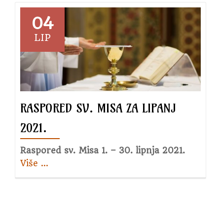
župi
Zavid
04
2.
LIP
svibn
2021.
RASPORED SV. MISA ZA LIPANJ
2021.
Raspored sv. Misa 1. – 30. lipnja 2021.
Više
about
…
Raspored
sv.
Misa
za