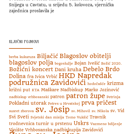
Snijega u Cavtatu, u srijedu 5. kolovoza, vjernička
zajednica proslavila je
KLJUČNI POJMOVI
Blagoslov obitelji
Biljačić
berba kukuruza
blagoslov polja
Bojan Ivešić
bogoslužje
Božić 2020.
Debelo Brdo
Božićni koncert
Dani kruha
HKD Napredak
Dolina
fra Ivica Vrbić
podružnica Zavidovići
krizma
hodočašće
križni put
Maškare
Nadbiskup Marko Jozinović
KTA
patron župe
patron
nadbiskup vrhbosanski
Petrinja
prva pričest
Pokladni utorak
Potres u Hrvatskoj
sv. Josip
sv. Vid
susret zborova
sv. Mihovil
sv. Nikola
Svi Sveti
Travnik
Svjetski dan misija
Tomo Vukšić
Uskrs
trodnevnica
turnir u prstenu
Vazmeno bdijenje
Vinište
Vrhbosanska nadbiskupija
Zavidovići