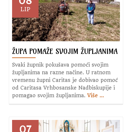
08
„fićo“
LIP
–
godište
1979.
ŽUPA POMAŽE SVOJIM ŽUPLJANIMA
Svaki župnik pokušava pomoći svojim
župljanima na razne načine. U ratnom
vremenu župni Caritas je dobivao pomoć
od Caritasa Vrhbosanske Nadbiskupije i
pomagao svojim župljanima.
Više
about
…
Župa
pomaže
svojim
župljanima
07