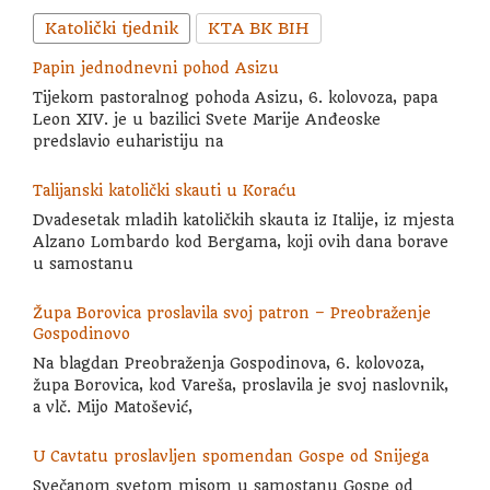
Katolički tjednik
KTA BK BIH
Papin jednodnevni pohod Asizu
Tijekom pastoralnog pohoda Asizu, 6. kolovoza, papa
Leon XIV. je u bazilici Svete Marije Anđeoske
predslavio euharistiju na
Talijanski katolički skauti u Koraću
Dvadesetak mladih katoličkih skauta iz Italije, iz mjesta
Alzano Lombardo kod Bergama, koji ovih dana borave
u samostanu
Župa Borovica proslavila svoj patron – Preobraženje
Gospodinovo
Na blagdan Preobraženja Gospodinova, 6. kolovoza,
župa Borovica, kod Vareša, proslavila je svoj naslovnik,
a vlč. Mijo Matošević,
U Cavtatu proslavljen spomendan Gospe od Snijega
Svečanom svetom misom u samostanu Gospe od