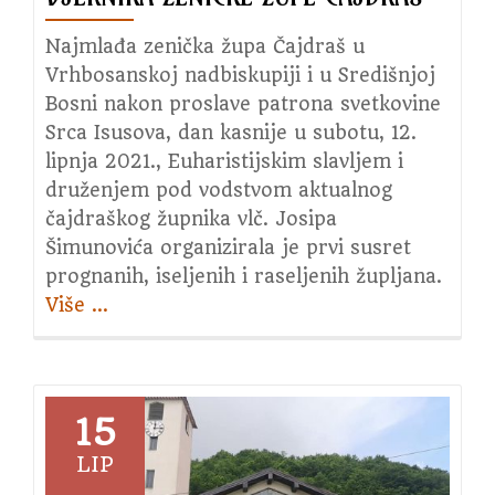
Najmlađa zenička župa Čajdraš u
Vrhbosanskoj nadbiskupiji i u Središnjoj
Bosni nakon proslave patrona svetkovine
Srca Isusova, dan kasnije u subotu, 12.
lipnja 2021., Euharistijskim slavljem i
druženjem pod vodstvom aktualnog
čajdraškog župnika vlč. Josipa
Šimunovića organizirala je prvi susret
prognanih, iseljenih i raseljenih župljana.
Više
about
…
Prvi
susret
raseljenih
vjernika
15
zeničke
LIP
župe