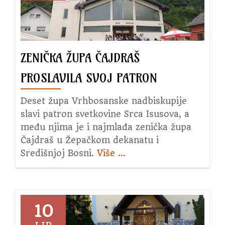
Čajdraš
ZENIČKA ŽUPA ČAJDRAŠ
PROSLAVILA SVOJ PATRON
Deset župa Vrhbosanske nadbiskupije
slavi patron svetkovine Srca Isusova, a
među njima je i najmlađa zenička župa
Čajdraš u Žepačkom dekanatu i
Središnjoj Bosni.
Više
about
…
Zenička
župa
Čajdraš
proslavila
10
svoj