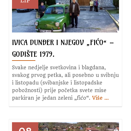
LIP
patron
IVICA DUNĐER I NJEGOV „FIĆO“ –
GODIŠTE 1979.
Svake nedjelje svetkovina i blagdana,
svakog prvog petka, ali posebno u svibnju
i listopadu (svibanjske i listopadske
pobožnosti) prije početka svete mise
parkiran je jedan zeleni „fićo“.
Više
about
…
Ivica
Dunđer
i
njegov