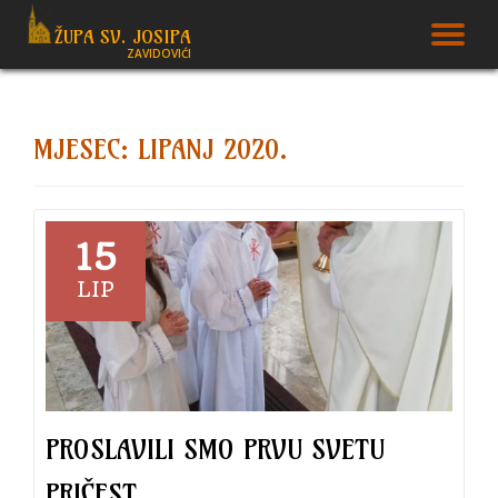
ŽUPA SV. JOSIPA
T
ZAVIDOVIĆI
Skip
to
N
content
MJESEC:
LIPANJ 2020.
15
LIP
PROSLAVILI SMO PRVU SVETU
PRIČEST