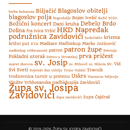
Blagoslov obitelji
Biljačić
berba kukuruza
blagoslov polja
Bojan Ivešić
bogoslužje
Božić 2020.
Debelo Brdo
Božićni koncert
Dani kruha
HKD Napredak
Dolina
fra Ivica Vrbić
podružnica Zavidovići
krizma
hodočašće
križni put
Maškare
Nadbiskup Marko Jozinović
KTA
patron župe
patron
nadbiskup vrhbosanski
Petrinja
prva pričest
Pokladni utorak
Potres u Hrvatskoj
sv. Josip
sv. Vid
susret zborova
sv. Mihovil
sv. Nikola
Svi Sveti
Travnik
Svjetski dan misija
Tomo Vukšić
Uskrs
trodnevnica
turnir u prstenu
Vazmeno bdijenje
Vinište
Vrhbosanska nadbiskupija
Zavidovići
Župa sv. Josipa
Zavidovići
župa Čajdraš
župa zavidovići
S
© 2019.-2026. ŽUPA SV. JOSIPA ZAVIDOVIĆI