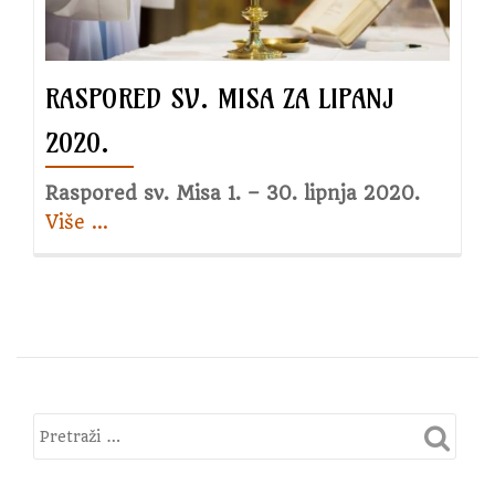
RASPORED SV. MISA ZA LIPANJ
2020.
Raspored sv. Misa 1. – 30. lipnja 2020.
Više
about
…
Raspored
sv.
Misa
za
lipanj
2020.