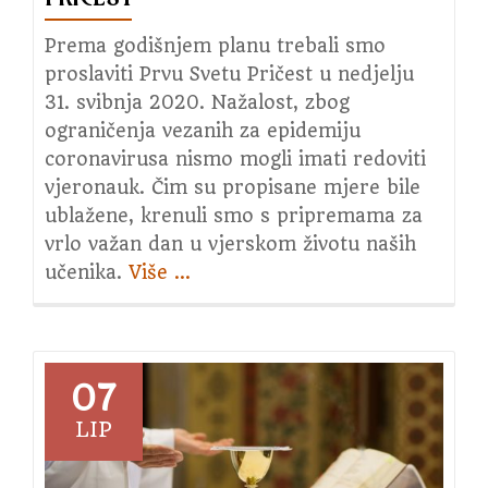
Prema godišnjem planu trebali smo
proslaviti Prvu Svetu Pričest u nedjelju
31. svibnja 2020. Nažalost, zbog
ograničenja vezanih za epidemiju
coronavirusa nismo mogli imati redoviti
vjeronauk. Čim su propisane mjere bile
ublažene, krenuli smo s pripremama za
vrlo važan dan u vjerskom životu naših
učenika.
Više
about
…
Proslavili
smo
Prvu
Svetu
07
Pričest
LIP