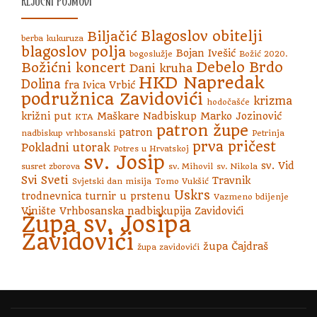
KLJUČNI POJMOVI
Blagoslov obitelji
Biljačić
berba kukuruza
blagoslov polja
Bojan Ivešić
bogoslužje
Božić 2020.
Debelo Brdo
Božićni koncert
Dani kruha
HKD Napredak
Dolina
fra Ivica Vrbić
podružnica Zavidovići
krizma
hodočašće
križni put
Maškare
Nadbiskup Marko Jozinović
KTA
patron župe
patron
nadbiskup vrhbosanski
Petrinja
prva pričest
Pokladni utorak
Potres u Hrvatskoj
sv. Josip
sv. Vid
susret zborova
sv. Mihovil
sv. Nikola
Svi Sveti
Travnik
Svjetski dan misija
Tomo Vukšić
Uskrs
trodnevnica
turnir u prstenu
Vazmeno bdijenje
Vinište
Vrhbosanska nadbiskupija
Zavidovići
Župa sv. Josipa
Zavidovići
župa Čajdraš
župa zavidovići