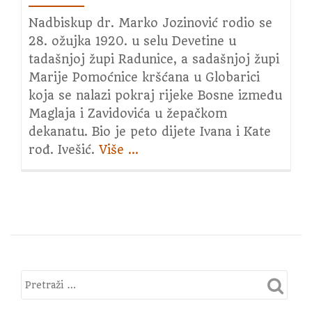
Nadbiskup dr. Marko Jozinović rodio se
28. ožujka 1920. u selu Devetine u
tadašnjoj župi Radunice, a sadašnjoj župi
Marije Pomoćnice kršćana u Globarici
koja se nalazi pokraj rijeke Bosne između
Maglaja i Zavidovića u žepačkom
dekanatu. Bio je peto dijete Ivana i Kate
rođ. Ivešić.
Više
about
…
Sto
godina
od
rođenja
petoga
vrhbosanskog
nadbiskupa
dr.