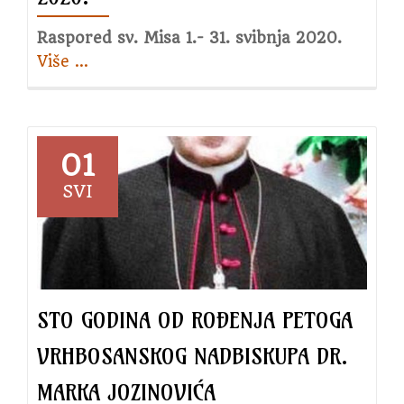
Raspored sv. Misa 1.- 31. svibnja 2020.
Više
about
…
Rapored
sv.
Misa
za
01
svibanj
SVI
2020.
STO GODINA OD ROĐENJA PETOGA
VRHBOSANSKOG NADBISKUPA DR.
MARKA JOZINOVIĆA