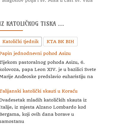
Blagoslov polja i sv. Misa u čast sv. Vida
IZ KATOLIČKOG TISKA …
Katolički tjednik
KTA BK BIH
Papin jednodnevni pohod Asizu
Tijekom pastoralnog pohoda Asizu, 6.
kolovoza, papa Leon XIV. je u bazilici Svete
Marije Anđeoske predslavio euharistiju na
Talijanski katolički skauti u Koraću
Dvadesetak mladih katoličkih skauta iz
Italije, iz mjesta Alzano Lombardo kod
Bergama, koji ovih dana borave u
samostanu