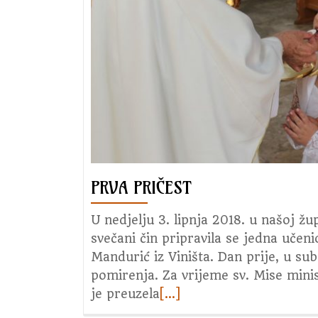
Vida
PRVA PRIČEST
U nedjelju 3. lipnja 2018. u našoj žup
svečani čin pripravila se jedna učeni
Mandurić iz Viništa. Dan prije, u sub
pomirenja. Za vrijeme sv. Mise minist
je preuzela
Read
[…]
more