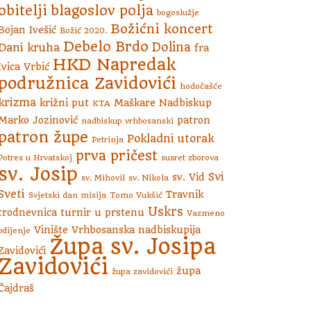
obitelji
blagoslov polja
bogoslužje
Božićni koncert
Bojan Ivešić
Božić 2020.
Debelo Brdo
Dolina
Dani kruha
fra
HKD Napredak
Ivica Vrbić
podružnica Zavidovići
hodočašće
krizma
križni put
Maškare
Nadbiskup
KTA
Marko Jozinović
patron
nadbiskup vrhbosanski
patron župe
Pokladni utorak
Petrinja
prva pričest
Potres u Hrvatskoj
susret zborova
sv. Josip
Svi
sv. Vid
sv. Mihovil
sv. Nikola
Sveti
Travnik
Svjetski dan misija
Tomo Vukšić
Uskrs
trodnevnica
turnir u prstenu
Vazmeno
Vinište
Vrhbosanska nadbiskupija
bdijenje
Župa sv. Josipa
Zavidovići
Zavidovići
župa
župa zavidovići
Čajdraš