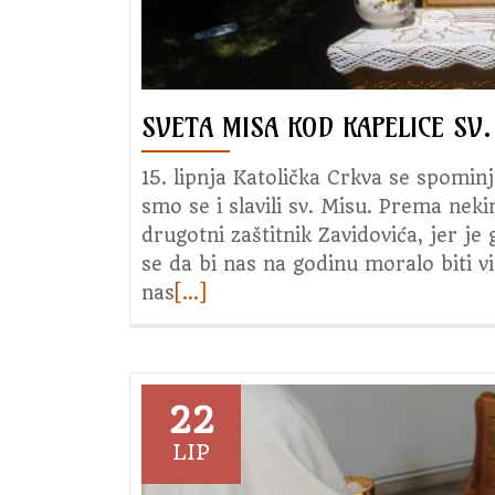
SVETA MISA KOD KAPELICE SV.
15. lipnja Katolička Crkva se spominj
smo se i slavili sv. Misu. Prema neki
drugotni zaštitnik Zavidovića, jer je
se da bi nas na godinu moralo biti v
nas
Read
[…]
more
about
Sveta
misa
22
kod
LIP
kapelice
sv.