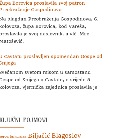
Župa Borovica proslavila svoj patron –
Preobraženje Gospodinovo
Na blagdan Preobraženja Gospodinova, 6.
kolovoza, župa Borovica, kod Vareša,
proslavila je svoj naslovnik, a vlč. Mijo
Matošević,
U Cavtatu proslavljen spomendan Gospe od
Snijega
Svečanom svetom misom u samostanu
Gospe od Snijega u Cavtatu, u srijedu 5.
kolovoza, vjernička zajednica proslavila je
KLJUČNI POJMOVI
Blagoslov
Biljačić
berba kukuruza